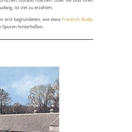
storischen Dorado machen. Über sie und ihren
dwig, ist viel zu erzählen.
des erst begründeten, wie etwa
Friedrich Bode
.
e Spuren hinterließen.