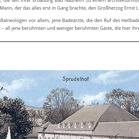
n
, die seit ihrer Erbauung Bad Nauheim zu einem architekturhi
Mann, der das alles erst in Gang brachte, den Großherzog Ernst Lu
 Balneologen vor allem, jene Badeärzte, die den Ruf des Heilba
st – all jene berühmten und weniger berühmten Gäste, die hier ihr