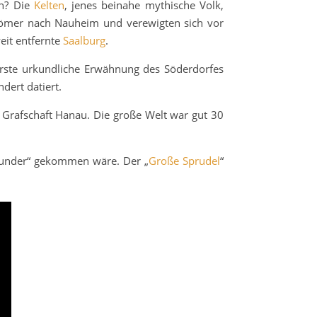
en? Die
Kelten
, jenes beinahe mythische Volk,
e Römer nach Nauheim und verewigten sich vor
eit entfernte
Saalburg
.
erste urkundliche Erwähnung des Söderdorfes
dert datiert.
r Grafschaft Hanau. Die große Welt war gut 30
swunder“ gekommen wäre. Der „
Große Sprudel
“