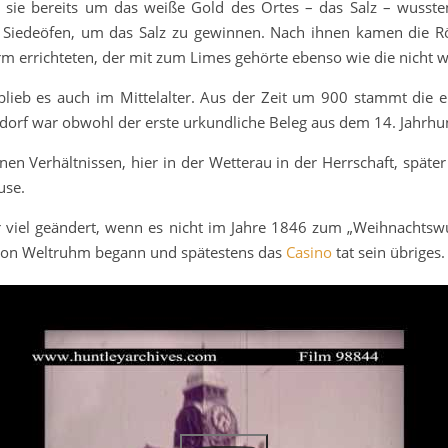
Ob sie bereits um das weiße Gold des Ortes – das Salz – wusst
iche Siedeöfen, um das Salz zu gewinnen. Nach ihnen kamen di
rm errichteten, der mit zum Limes gehörte ebenso wie die nicht w
blieb es auch im Mittelalter. Aus der Zeit um 900 stammt die 
orf war obwohl der erste urkundliche Beleg aus dem 14. Jahrhun
en Verhältnissen, hier in der Wetterau in der Herrschaft, späte
use.
ehr viel geändert, wenn es nicht im Jahre 1846 zum „Weihnacht
 von Weltruhm begann und spätestens das
Casino
tat sein übriges.