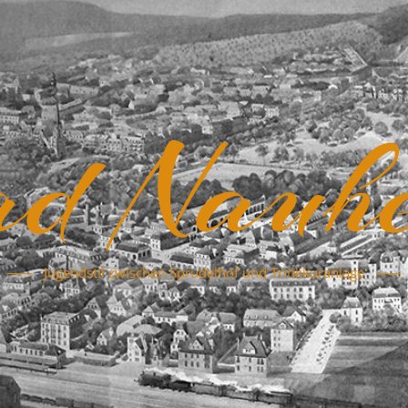
d Nauh
Jugendstil zwischen Sprudelhof und Trinkkuranlage