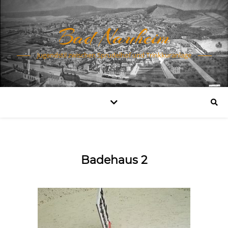
Bad Nauheim
Jugendstil zwischen Sprudelhof und Trinkkuranlage
Badehaus 2