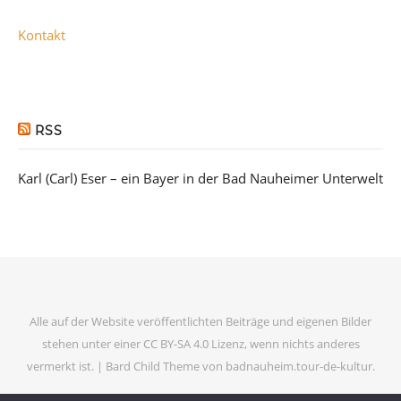
Kontakt
RSS
Karl (Carl) Eser – ein Bayer in der Bad Nauheimer Unterwelt
Alle auf der Website veröffentlichten Beiträge und eigenen Bilder
stehen unter einer CC BY-SA 4.0 Lizenz, wenn nichts anderes
vermerkt ist. |
Bard Child Theme von
badnauheim.tour-de-kultur
.