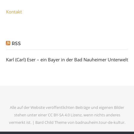
Kontakt
RSS
Karl (Carl) Eser – ein Bayer in der Bad Nauheimer Unterwelt
Alle auf der Website veröffentlichten Beiträge und eigenen Bilder
stehen unter einer CC BY-SA 4.0 Lizenz, wenn nichts anderes
vermerkt ist. |
Bard Child Theme von
badnauheim.tour-de-kultur
.