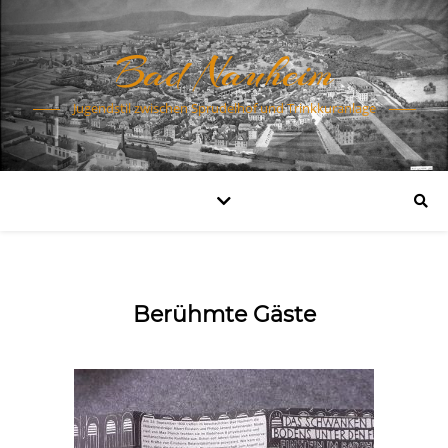
Bad Nauheim
Jugendstil zwischen Sprudelhof und Trinkkuranlage
Berühmte Gäste