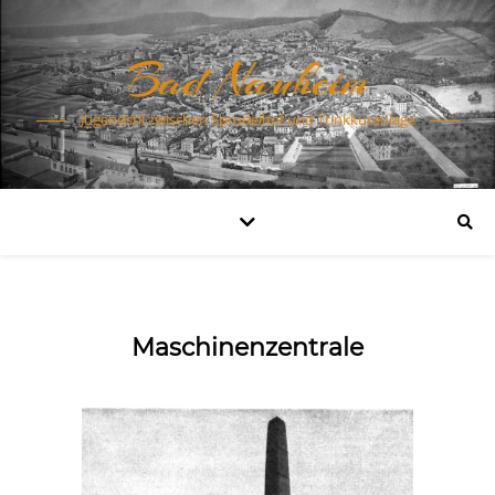
Bad Nauheim
Jugendstil zwischen Sprudelhof und Trinkkuranlage
Maschinenzentrale