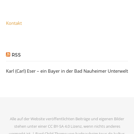
Kontakt
RSS
Karl (Carl) Eser – ein Bayer in der Bad Nauheimer Unterwelt
Alle auf der Website veröffentlichten Beiträge und eigenen Bilder
stehen unter einer CC BY-SA 4.0 Lizenz, wenn nichts anderes
vermerkt ist. |
Bard Child Theme von
badnauheim.tour-de-kultur
.