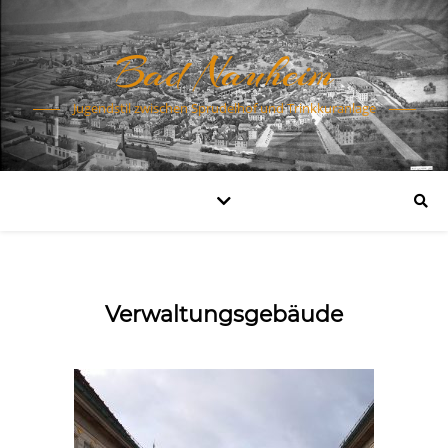
Bad Nauheim
Jugendstil zwischen Sprudelhof und Trinkkuranlage
Verwaltungsgebäude