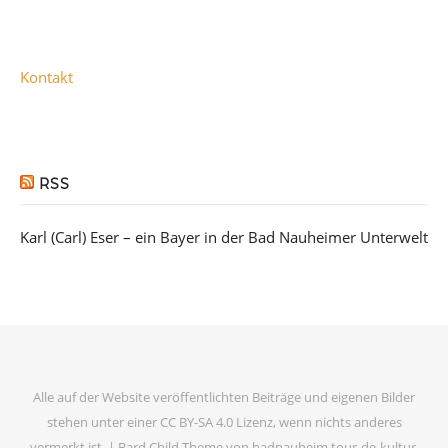
Kontakt
RSS
Karl (Carl) Eser – ein Bayer in der Bad Nauheimer Unterwelt
Alle auf der Website veröffentlichten Beiträge und eigenen Bilder
stehen unter einer CC BY-SA 4.0 Lizenz, wenn nichts anderes
vermerkt ist. |
Bard Child Theme von
badnauheim.tour-de-kultur
.