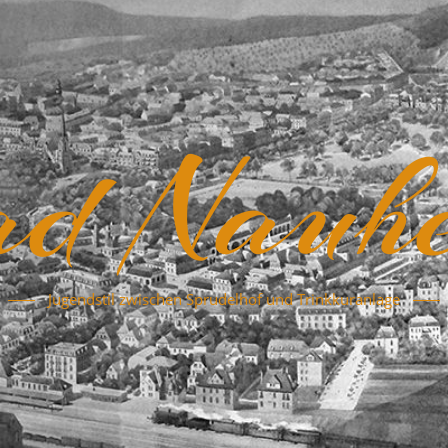
d Nauh
Jugendstil zwischen Sprudelhof und Trinkkuranlage