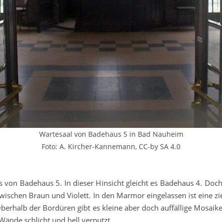
Wartesaal von Badehaus 5 in Bad Nauheim
Foto: A. Kircher-Kannemann, CC-by SA 4.0
von Badehaus 5. In dieser Hinsicht gleicht es Badehaus 4. Do
t zwischen Braun und Violett. In den Marmor eingelassen ist eine
erhalb der Bordüren gibt es kleine aber doch auffällige Mosaike,
ände schlicht und hell verputzt.