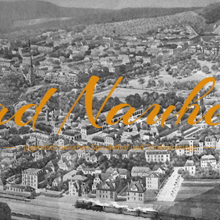
d Nauh
Jugendstil zwischen Sprudelhof und Trinkkuranlage